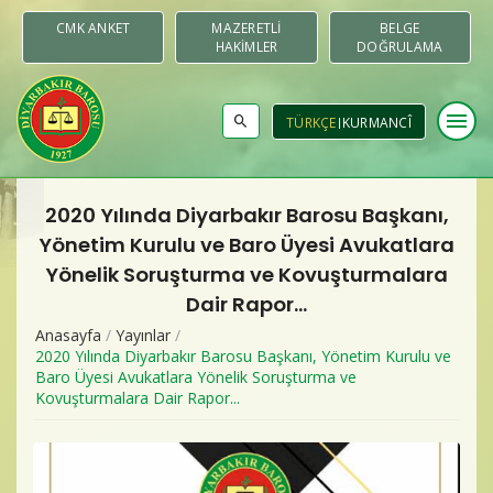
CMK ANKET
MAZERETLI
BELGE
HAKIMLER
DOĞRULAMA
menu
TÜRKÇE
KURMANCÎ
2020 Yılında Diyarbakır Barosu Başkanı,
Baromuz
Yönetim Kurulu ve Baro Üyesi Avukatlara
Yönelik Soruşturma ve Kovuşturmalara
Merkezler & Komisyonlar
Dair Rapor...
Anasayfa
/
Yayınlar
/
Raporlar
2020 Yılında Diyarbakır Barosu Başkanı, Yönetim Kurulu ve
Baro Üyesi Avukatlara Yönelik Soruşturma ve
Duyurular
Kovuşturmalara Dair Rapor...
Yayınlar