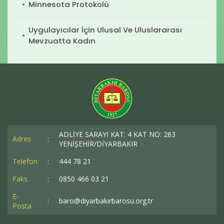
Minnesota Protokolü
Uygulayıcılar İçin Ulusal Ve Uluslararası
Mevzuatta Kadın
ADLİYE SARAYI KAT: 4 KAT NO: 263
Adres
:
YENİŞEHİR/DİYARBAKIR
Telefon
:
444 78 21
Faks
:
0850 466 03 21
E-
:
baro@diyarbakirbarosu.org.tr
Posta