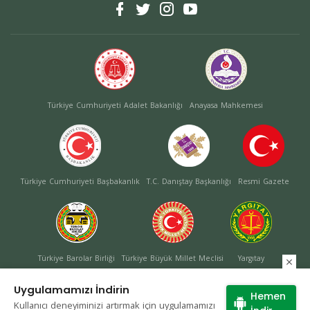
Türkiye Cumhuriyeti Adalet Bakanlığı
Anayasa Mahkemesi
Türkiye Cumhuriyeti Başbakanlık
T.C. Danıştay Başkanlığı
Resmi Gazete
Türkiye Barolar Birliği
Türkiye Büyük Millet Meclisi
Yargıtay
Uygulamamızı İndirin
Hemen
Kullanıcı deneyiminizi artırmak için uygulamamızı
Site Haritası