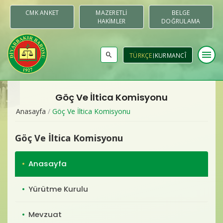
CMK ANKET
MAZERETLI
BELGE
HAKIMLER
DOĞRULAMA
menu
TÜRKÇE
KURMANCÎ
Göç Ve İltica Komisyonu
Baromuz
Anasayfa
/
Göç Ve İltica Komisyonu
Merkezler & Komisyonlar
Göç Ve İltica Komisyonu
Raporlar
Anasayfa
Duyurular
Yürütme Kurulu
Yayınlar
Mevzuat