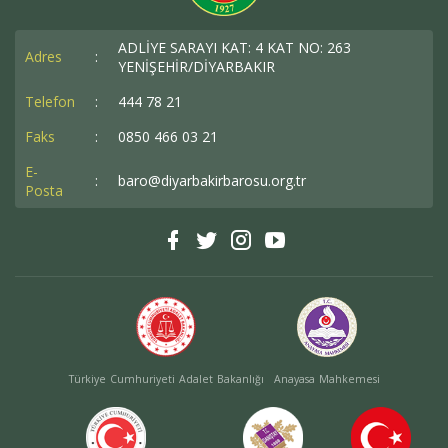
ADLİYE SARAYI KAT: 4 KAT NO: 263
Adres
:
YENİŞEHİR/DİYARBAKIR
Telefon
:
444 78 21
Faks
:
0850 466 03 21
E-
:
baro@diyarbakirbarosu.org.tr
Posta
Türkiye Cumhuriyeti Adalet Bakanlığı
Anayasa Mahkemesi