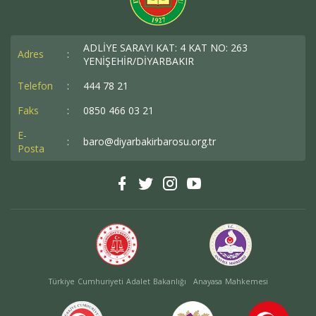
Baro Bültenleri
Diğer
ADLİYE SARAYI KAT: 4 KAT NO: 263
Adres
:
YENİŞEHİR/DİYARBAKIR
İletişim
Telefon
:
444 78 21
Faks
:
0850 466 03 21
E-
:
baro@diyarbakirbarosu.org.tr
Posta
Türkiye Cumhuriyeti Adalet Bakanlığı
Anayasa Mahkemesi