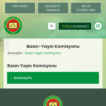
CMK ANKET
MAZERETLI
BELGE
HAKIMLER
DOĞRULAMA
menu
TÜRKÇE
KURMANCÎ
Basın-Yayın Komisyonu
Baromuz
Anasayfa
/
Basın-Yayın Komisyonu
Merkezler & Komisyonlar
Basın-Yayın Komisyonu
Raporlar
Anasayfa
Duyurular
Yayınlar