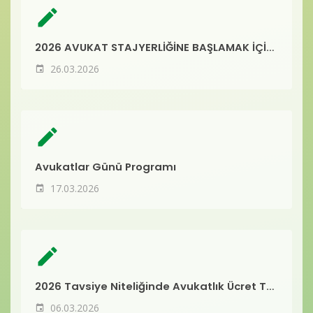
Baro Bültenleri
create
Diğer
2026 AVUKAT STAJYERLİĞİNE BAŞLAMAK İÇİN GEREKLİ EVRAKLAR
26.03.2026
İletişim
create
Avukatlar Günü Programı
17.03.2026
create
2026 Tavsiye Niteliğinde Avukatlık Ücret Tarifi
06.03.2026