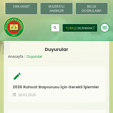
CMK ANKET
MAZERETLI
BELGE
HAKIMLER
DOĞRULAMA
menu
TÜRKÇE
KURMANCÎ
Duyurular
Baromuz
Anasayfa
/
Duyurular
Merkezler & Komisyonlar
create
Raporlar
2026 Ruhsat Başvurusu İçin Gerekli İşlemler
Duyurular
26.03.2026
Yayınlar