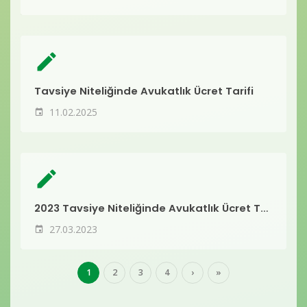
create
Tavsiye Niteliğinde Avukatlık Ücret Tarifi
11.02.2025
create
2023 Tavsiye Niteliğinde Avukatlık Ücret Tarifesi
27.03.2023
1
2
3
4
›
»