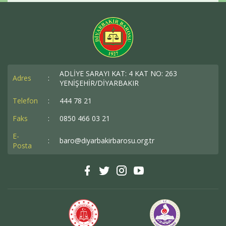
ADLİYE SARAYI KAT: 4 KAT NO: 263
Adres
:
YENİŞEHİR/DİYARBAKIR
Telefon
:
444 78 21
Faks
:
0850 466 03 21
E-
:
baro@diyarbakirbarosu.org.tr
Posta