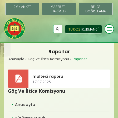
CMK ANKET
MAZERETLI
BELGE
HAKIMLER
DOĞRULAMA
menu
TÜRKÇE
KURMANCÎ
Raporlar
Baromuz
Anasayfa
/
Göç Ve İltica Komisyonu
/
Raporlar
Merkezler & Komisyonlar
mülteci raporu
Raporlar
17.07.2025
Göç Ve İltica Komisyonu
Duyurular
Anasayfa
Yayınlar
Yürütme Kurulu