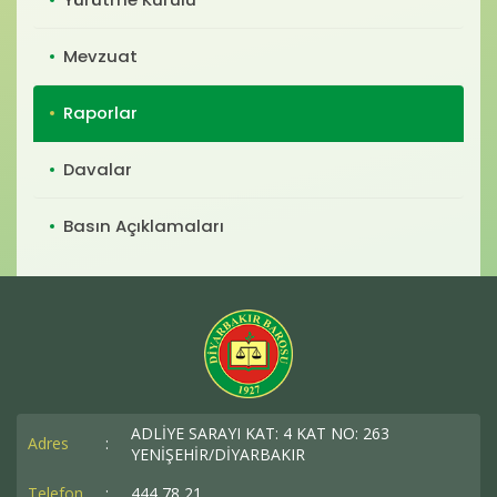
Baro Bültenleri
Mevzuat
Diğer
İletişim
Raporlar
Davalar
Basın Açıklamaları
ADLİYE SARAYI KAT: 4 KAT NO: 263
Adres
:
YENİŞEHİR/DİYARBAKIR
Telefon
:
444 78 21