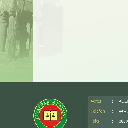
Mülteci Hakları 
Kürtçe Dil Komis
Adres
:
ADLİ
Telefon
:
444 
Faks
:
0850