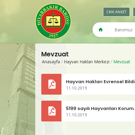
CMK ANKET
Baromuz
Baro Orga
Komisyonlar
Mevzuat
Baro Çalış
Anasayfa
/
Hayvan Hakları Merkezi
/
Mevzuat
Basın-Yayın Kom
Önceki Dö
Ha
Yönetim Ku
11.10.2019
Engelli Hakları K
5199 sayılı Hayvanl
11.10.2019
Kültür-Sanat-Spo
Sosyal İlişkiler 