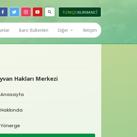
TÜRKÇE
KURMANCÎ
yınlar
Baro Bültenleri
Diğer
İletişim
Haberler
İlanlar
zi
Avukat Hakları Merkezi
Eğitimler
yvan Hakları Merkezi
Basın Açıklamaları
erkezi
Çocuk Hakları Merkezi
Anasayfa
Foto Galeri
erkezi
İnsan Hakları Merkezi
Hakkında
Video Galeri
nışma ve
Staj Eğitim Merkezi
Yönerge
i