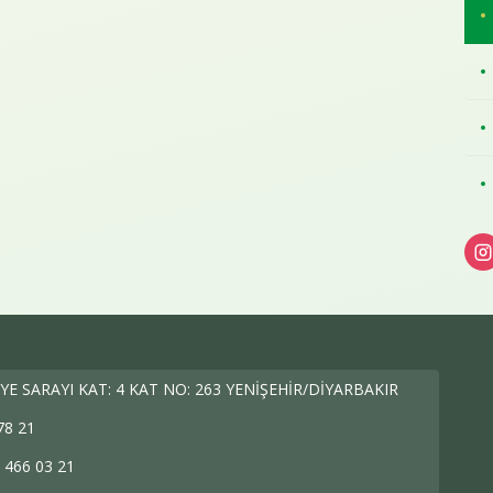
Komisyonu
Tüketici Hakları Komisyonu
yonu
YE SARAYI KAT: 4 KAT NO: 263 YENİŞEHİR/DİYARBAKIR
78 21
 466 03 21