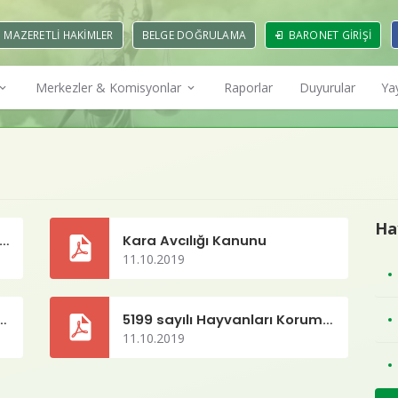
MAZERETLI HAKIMLER
BELGE DOĞRULAMA
BARONET GIRIŞI
Merkezler & Komisyonlar
Raporlar
Duyurular
Ya
nları
Merkezler
anları
isyonu
Çevre ve Kent Hukuku
Adli Yardım Merke
nem Başkanları
Komisyonu
Ha
yvan Hakları Evrensel Bildirgesi
Kara Avcılığı Kanunu
rulu Kararları
CMK Uygulama M
11.10.2019
omisyonu
Kamu Avukatları
Komisyonu
Hayvan Hakları M
arı Koruma Kanunu Uygulama Yönetmeliği
5199 sayılı Hayvanları Koruma Kanunu
11.10.2019
r ve
Meslek İçi Eğitim ve Hukuki
Kadın Hakları Da
Komisyonu
Araştırmalar Komisyonu
Uygulama Merkez