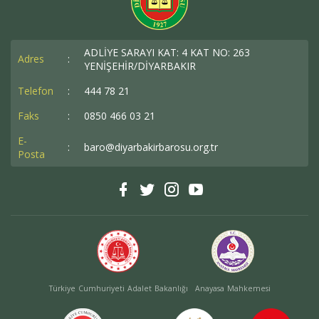
ADLİYE SARAYI KAT: 4 KAT NO: 263
Adres
:
YENİŞEHİR/DİYARBAKIR
Telefon
:
444 78 21
Faks
:
0850 466 03 21
E-
:
baro@diyarbakirbarosu.org.tr
Posta
Türkiye Cumhuriyeti Adalet Bakanlığı
Anayasa Mahkemesi