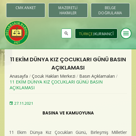
CMK ANKET
MAZERETLI
BELGE
HAKIMLER
DOĞRULAMA
menu
TÜRKÇE
KURMANCÎ
11 EKİM DÜNYA KIZ ÇOCUKLARI GÜNÜ BASIN
Baromuz
AÇIKLAMASI
Anasayfa
/
Çocuk Hakları Merkezi
/
Basın Açıklamaları
/
Merkezler & Komisyonlar
11 EKİM DÜNYA KIZ ÇOCUKLARI GÜNÜ BASIN
AÇIKLAMASI
Raporlar
27.11.2021
Duyurular
BASINA VE KAMUOYUNA
Yayınlar
11 Ekim Dünya Kız Çocukları Günü, Birleşmiş Milletler