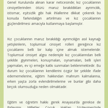
Baro Bültenleri
Genel Kurulunda alınan karar neticesinde; kız çocuklarının
cinsiyetlerinden ötürü maruz bırakıldıkları ayrımcılık,
Diğer
istismar, eşitsizlik gibi hak ihlallerine dikkat çekerek bu
konuda farkındalığın artırılması ve kız çocuklarının
güçlendirilmesi amacıyla kutlanmaya başlamıştır.
İletişim
Kız çocuklarının maruz bırakıldığı ayrımcılığın asıl kaynağı
yetişkinlerin, toplumsal cinsiyet rolleri gereğince kız
çocuklarını belli bir kalıp içine almak istemeleridir.
Toplumsal cinsiyet algısı nedeniyle kız çocuklarından belli
şekilde giyinmeleri, konuşmaları, oynamaları, belli işleri
yapmaları, ev içi emeğe katkı sunmaları beklenmektedir. Bu
durum kız çocuklarının kendilerini özgür bir şekilde ifade
edememelerine, eğitim hakkından mahrum kalmalarına,
erken yaşta zorla evlendirilmelerine ve bunlar gibi daha
birçok olumsuzluğa neden olmaktadır.
Eğitim ve öğretim hakkı gerek Anayasa’da gerekse de
Birleşmiş Milletler Çocuk Hakları Sözleşmesi’nde