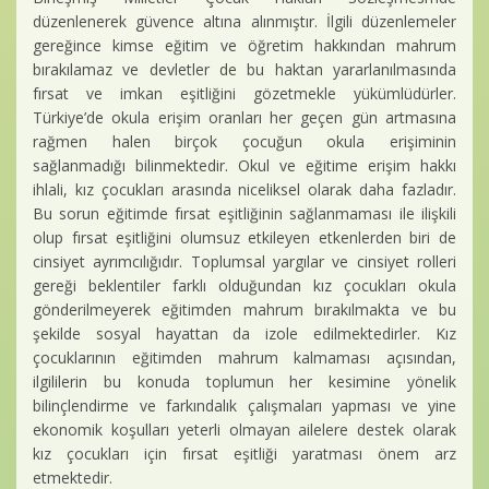
düzenlenerek güvence altına alınmıştır. İlgili düzenlemeler
gereğince kimse eğitim ve öğretim hakkından mahrum
bırakılamaz ve devletler de bu haktan yararlanılmasında
fırsat ve imkan eşitliğini gözetmekle yükümlüdürler.
Türkiye’de okula erişim oranları her geçen gün artmasına
rağmen halen birçok çocuğun okula erişiminin
sağlanmadığı bilinmektedir. Okul ve eğitime erişim hakkı
ihlali, kız çocukları arasında niceliksel olarak daha fazladır.
Bu sorun eğitimde fırsat eşitliğinin sağlanmaması ile ilişkili
olup fırsat eşitliğini olumsuz etkileyen etkenlerden biri de
cinsiyet ayrımcılığıdır. Toplumsal yargılar ve cinsiyet rolleri
gereği beklentiler farklı olduğundan kız çocukları okula
gönderilmeyerek eğitimden mahrum bırakılmakta ve bu
şekilde sosyal hayattan da izole edilmektedirler. Kız
çocuklarının eğitimden mahrum kalmaması açısından,
ilgililerin bu konuda toplumun her kesimine yönelik
bilinçlendirme ve farkındalık çalışmaları yapması ve yine
ekonomik koşulları yeterli olmayan ailelere destek olarak
kız çocukları için fırsat eşitliği yaratması önem arz
etmektedir.