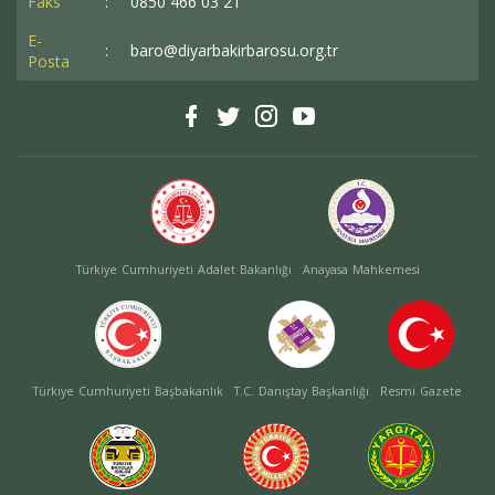
Faks
:
0850 466 03 21
E-
:
baro@diyarbakirbarosu.org.tr
Posta
Türkiye Cumhuriyeti Adalet Bakanlığı
Anayasa Mahkemesi
Türkiye Cumhuriyeti Başbakanlık
T.C. Danıştay Başkanlığı
Resmi Gazete