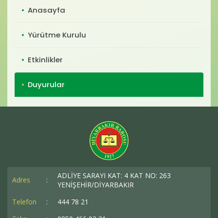
Baro Bültenleri
Anasayfa
Diğer
Yürütme Kurulu
İletişim
Etkinlikler
Duyurular
ADLİYE SARAYI KAT: 4 KAT NO: 263
Adres
:
YENİŞEHİR/DİYARBAKIR
Telefon
:
444 78 21