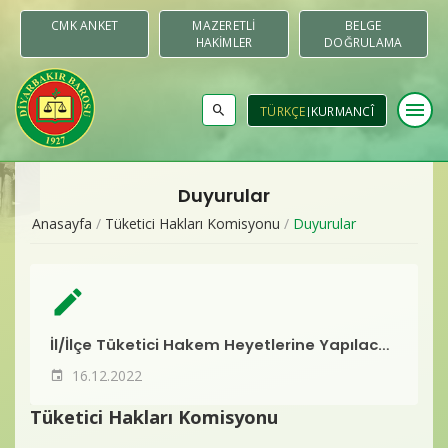
CMK ANKET
MAZERETLI
BELGE
HAKIMLER
DOĞRULAMA
menu
TÜRKÇE
KURMANCÎ
Duyurular
Baromuz
Anasayfa
/
Tüketici Hakları Komisyonu
/
Duyurular
Merkezler & Komisyonlar
create
Raporlar
İl/İlçe Tüketici Hakem Heyetlerine Yapılacak Başvurularda Parasal Sınıra İlişkin Tebliğ Resmi Gazetede Yayınlandı
Duyurular
16.12.2022
Yayınlar
Tüketici Hakları Komisyonu