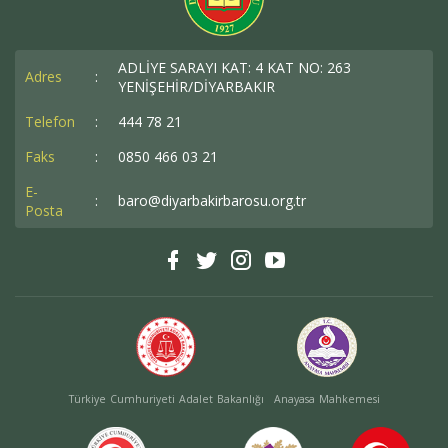
Baro Bültenleri
Diğer
ADLİYE SARAYI KAT: 4 KAT NO: 263
Adres
:
YENİŞEHİR/DİYARBAKIR
İletişim
Telefon
:
444 78 21
Faks
:
0850 466 03 21
E-
:
baro@diyarbakirbarosu.org.tr
Posta
Türkiye Cumhuriyeti Adalet Bakanlığı
Anayasa Mahkemesi