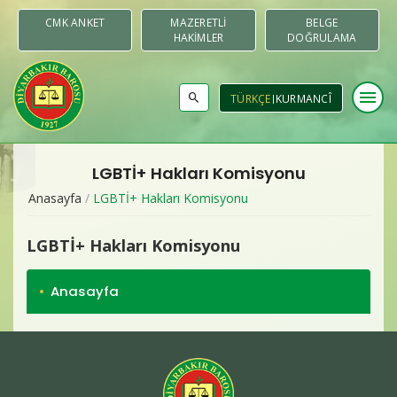
CMK ANKET
MAZERETLI
BELGE
HAKIMLER
DOĞRULAMA
menu
TÜRKÇE
KURMANCÎ
LGBTİ+ Hakları Komisyonu
Baromuz
Anasayfa
/
LGBTİ+ Hakları Komisyonu
Merkezler & Komisyonlar
LGBTİ+ Hakları Komisyonu
Raporlar
Anasayfa
Duyurular
Yayınlar