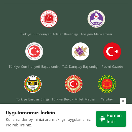
Türkiye Cumhuriyeti Adalet Bakanlığı
Anayasa Mahkemesi
Türkiye Cumhuriyeti Başbakanlık
T.C. Danıştay Başkanlığı
Resmi Gazete
Türkiye Barolar Birliği
Türkiye Büyük Millet Meclisi
Yargıtay
Uygulamamızı İndirin
Hemen
Kullanıcı deneyiminizi artırmak için uygulamamızı
Site Haritası
İndir
indirebilirsiniz.