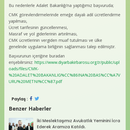
Bu nedenlerle Adalet Bakanlığı’na yaptığımız başvuruda;
CMK görevlendirmelerinde emeğe dayalı adil ücretlendirme
yapılması,
Ücret tarifesinin güncellenmesi,
Masraf ve yol giderlerinin artırılması,
CMK ücretlerinin vergiden muaf tutulması ve ülke
genelinde uygulama birliğinin sağlanması talep edilmiştir.
Başvurunun içeriğine buradan
erişebilirsiniz:
https://www.diyarbakirbarosu.org.tr/public/upl
oads/files/CMK-
%20ADALET%20BAKANLIG%CC%86INA%20BAS%CC%A7V
URU%20METNI%CC%87.pdf
Paylaş :
Benzer Haberler
İki Meslektaşımız Avukatlık Yeminini İcra
Ederek Aramıza Katıldı.