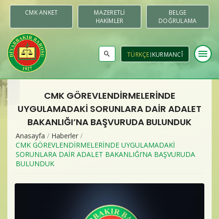
CMK ANKET
MAZERETLI
BELGE
HAKIMLER
DOĞRULAMA
menu
TÜRKÇE
KURMANCÎ
CMK GÖREVLENDİRMELERİNDE
Baromuz
UYGULAMADAKİ SORUNLARA DAİR ADALET
BAKANLIĞI’NA BAŞVURUDA BULUNDUK
Merkezler & Komisyonlar
Anasayfa
/
Haberler
/
CMK GÖREVLENDİRMELERİNDE UYGULAMADAKİ
Raporlar
SORUNLARA DAİR ADALET BAKANLIĞI’NA BAŞVURUDA
BULUNDUK
Duyurular
Yayınlar