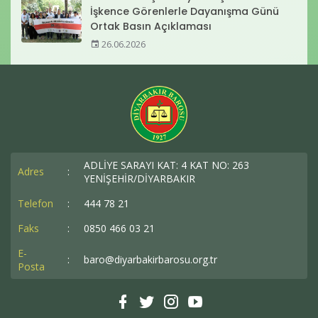
İşkence Görenlerle Dayanışma Günü
Ortak Basın Açıklaması
26.06.2026
ADLİYE SARAYI KAT: 4 KAT NO: 263
Adres
:
YENİŞEHİR/DİYARBAKIR
Telefon
:
444 78 21
Faks
:
0850 466 03 21
E-
:
baro@diyarbakirbarosu.org.tr
Posta