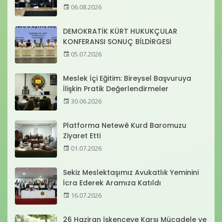
06.08.2026
DEMOKRATİK KÜRT HUKUKÇULAR
KONFERANSI SONUÇ BİLDİRGESİ
05.07.2026
Meslek İçi Eğitim: Bireysel Başvuruya
İlişkin Pratik Değerlendirmeler
30.06.2026
Platforma Netewê Kurd Baromuzu
Ziyaret Etti
01.07.2026
Sekiz Meslektaşımız Avukatlık Yeminini
İcra Ederek Aramıza Katıldı
16.07.2026
26 Haziran İşkenceye Karşı Mücadele ve