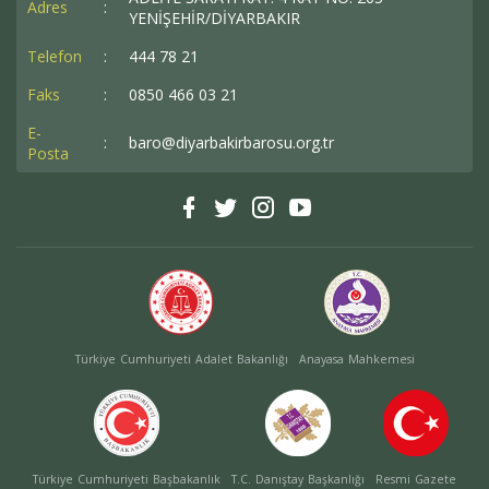
Adres
:
YENİŞEHİR/DİYARBAKIR
Telefon
:
444 78 21
Faks
:
0850 466 03 21
E-
:
baro@diyarbakirbarosu.org.tr
Posta
Türkiye Cumhuriyeti Adalet Bakanlığı
Anayasa Mahkemesi
Türkiye Cumhuriyeti Başbakanlık
T.C. Danıştay Başkanlığı
Resmi Gazete