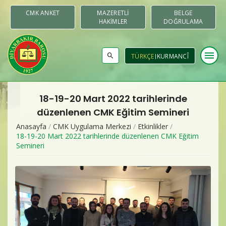
CMK ANKET
MAZERETLI
BELGE
HAKIMLER
DOĞRULAMA
menu
TÜRKÇE
KURMANCÎ
18-19-20 Mart 2022 tarihlerinde
Baromuz
düzenlenen CMK Eğitim Semineri
Anasayfa
/
CMK Uygulama Merkezi
/
Etkinlikler
/
Merkezler & Komisyonlar
18-19-20 Mart 2022 tarihlerinde düzenlenen CMK Eğitim
Semineri
Raporlar
Duyurular
Yayınlar