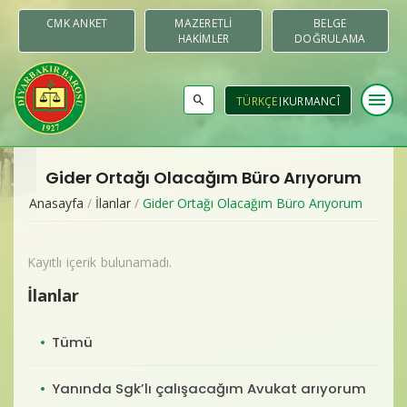
CMK ANKET
MAZERETLI
BELGE
HAKIMLER
DOĞRULAMA
menu
TÜRKÇE
KURMANCÎ
Gider Ortağı Olacağım Büro Arıyorum
Baromuz
Anasayfa
/
İlanlar
/
Gider Ortağı Olacağım Büro Arıyorum
Merkezler & Komisyonlar
Kayıtlı içerik bulunamadı.
Raporlar
İlanlar
Duyurular
Tümü
Yayınlar
Yanında Sgk’lı çalışacağım Avukat arıyorum