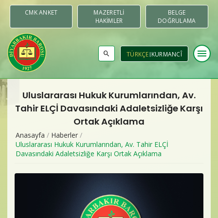
CMK ANKET
MAZERETLI
BELGE
HAKIMLER
DOĞRULAMA
menu
TÜRKÇE
KURMANCÎ
Uluslararası Hukuk Kurumlarından, Av.
Baromuz
Tahir ELÇİ Davasındaki Adaletsizliğe Karşı
Ortak Açıklama
Merkezler & Komisyonlar
Anasayfa
/
Haberler
/
Uluslararası Hukuk Kurumlarından, Av. Tahir ELÇİ
Raporlar
Davasındaki Adaletsizliğe Karşı Ortak Açıklama
Duyurular
Yayınlar