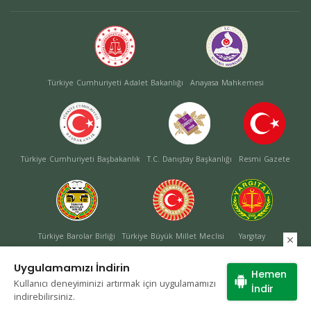
Türkiye Cumhuriyeti Adalet Bakanlığı
Anayasa Mahkemesi
Türkiye Cumhuriyeti Başbakanlık
T.C. Danıştay Başkanlığı
Resmi Gazete
Türkiye Barolar Birliği
Türkiye Büyük Millet Meclisi
Yargıtay
Uygulamamızı İndirin
Hemen
Kullanıcı deneyiminizi artırmak için uygulamamızı
Site Haritası
İndir
indirebilirsiniz.