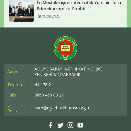
İki Meslektaşımız Avukatlık Yeminini İcra
Ederek Aramıza Katıldı.
06.08.2026
ADLİYE SARAYI KAT: 4 KAT NO: 263
Adres
:
YENİŞEHİR/DİYARBAKIR
Telefon
:
444 78 21
Faks
:
0850 466 03 21
E-
:
baro@diyarbakirbarosu.org.tr
Posta