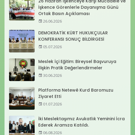
26 Haziran İşkenceye Karşı Mücadele ve
İşkence Görenlerle Dayanışma Günü
Ortak Basın Açıklaması
26.06.2026
DEMOKRATİK KÜRT HUKUKÇULAR
KONFERANSI SONUÇ BİLDİRGESİ
05.07.2026
Meslek İçi Eğitim: Bireysel Başvuruya
İlişkin Pratik Değerlendirmeler
30.06.2026
Platforma Netewê Kurd Baromuzu
Ziyaret Etti
01.07.2026
İki Meslektaşımız Avukatlık Yeminini İcra
Ederek Aramıza Katıldı.
06.08.2026