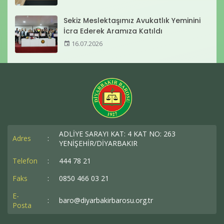
Sekiz Meslektaşımız Avukatlık Yeminini
İcra Ederek Aramıza Katıldı
16.07.2026
ADLİYE SARAYI KAT: 4 KAT NO: 263
Adres
:
YENİŞEHİR/DİYARBAKIR
Telefon
:
444 78 21
Faks
:
0850 466 03 21
E-
:
baro@diyarbakirbarosu.org.tr
Posta