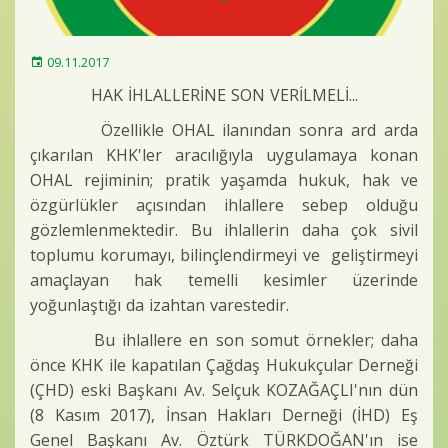
Baro Bültenleri
Diğer
09.11.2017
HAK İHLALLERİNE SON VERİLMELİ...
İletişim
Özellikle OHAL ilanından sonra ard arda
çıkarılan KHK'ler aracılığıyla uygulamaya konan
OHAL rejiminin; pratik yaşamda hukuk, hak ve
özgürlükler açısından ihlallere sebep olduğu
gözlemlenmektedir. Bu ihlallerin daha çok sivil
toplumu korumayı, bilinçlendirmeyi ve geliştirmeyi
amaçlayan hak temelli kesimler üzerinde
yoğunlaştığı da izahtan varestedir.
Bu ihlallere en son somut örnekler; daha
önce KHK ile kapatılan Çağdaş Hukukçular Derneği
(ÇHD) eski Başkanı Av. Selçuk KOZAĞAÇLI'nın dün
(8 Kasım 2017), İnsan Hakları Derneği (İHD) Eş
Genel Başkanı Av. Öztürk TÜRKDOĞAN'ın ise