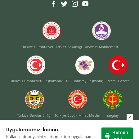
Türkiye Cumhuriyeti Adalet Bakanlığı
Anayasa Mahkemesi
Türkiye Cumhuriyeti Başbakanlık
T.C. Danıştay Başkanlığı
Resmi Gazete
Türkiye Barolar Birliği
Türkiye Büyük Millet Meclisi
Yargıtay
Uygulamamızı İndirin
Hemen
Kullanıcı deneyiminizi artırmak için uygulamamızı
Site Haritası