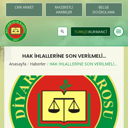
CMK ANKET
MAZERETLI
BELGE
HAKIMLER
DOĞRULAMA
menu
TÜRKÇE
KURMANCÎ
HAK İHLALLERİNE SON VERİLMELİ...
Baromuz
Anasayfa
/
Haberler
/
HAK İHLALLERİNE SON VERİLMELİ...
Merkezler & Komisyonlar
Raporlar
Duyurular
Yayınlar