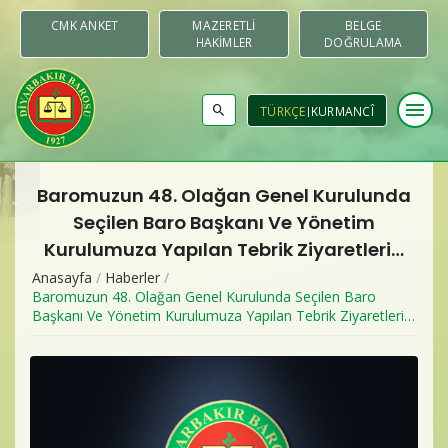
CMK ANKET
MAZERETLI
BELGE
HAKIMLER
DOĞRULAMA
menu
TÜRKÇE
KURMANCÎ
Baromuzun 48. Olağan Genel Kurulunda
Baromuz
Seçilen Baro Başkanı Ve Yönetim
Kurulumuza Yapılan Tebrik Ziyaretleri…
Merkezler & Komisyonlar
Anasayfa
/
Haberler
/
Baromuzun 48. Olağan Genel Kurulunda Seçilen Baro
Raporlar
Başkanı Ve Yönetim Kurulumuza Yapılan Tebrik Ziyaretleri…
Duyurular
Yayınlar