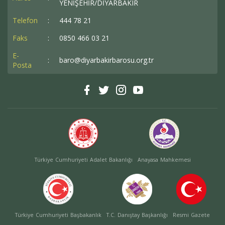
YENİŞEHİR/DİYARBAKIR
Telefon
:
444 78 21
Faks
:
0850 466 03 21
E-
:
baro@diyarbakirbarosu.org.tr
Posta
Türkiye Cumhuriyeti Adalet Bakanlığı
Anayasa Mahkemesi
Türkiye Cumhuriyeti Başbakanlık
T.C. Danıştay Başkanlığı
Resmi Gazete