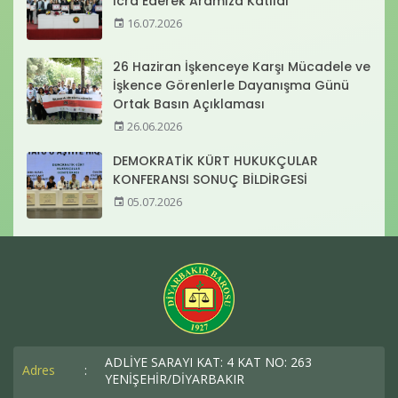
İcra Ederek Aramıza Katıldı
16.07.2026
26 Haziran İşkenceye Karşı Mücadele ve
İşkence Görenlerle Dayanışma Günü
Ortak Basın Açıklaması
26.06.2026
DEMOKRATİK KÜRT HUKUKÇULAR
KONFERANSI SONUÇ BİLDİRGESİ
05.07.2026
ADLİYE SARAYI KAT: 4 KAT NO: 263
Adres
:
YENİŞEHİR/DİYARBAKIR