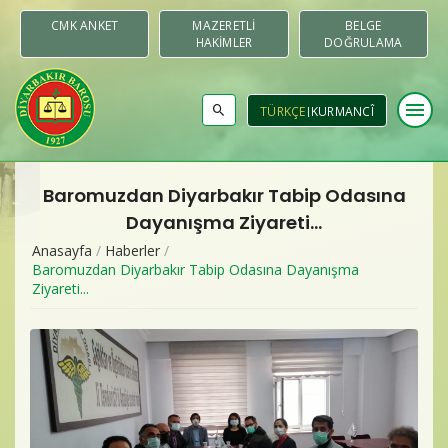
CMK ANKET
MAZERETLI
BELGE
HAKIMLER
DOĞRULAMA
menu
TÜRKÇE
KURMANCÎ
Baromuzdan Diyarbakır Tabip Odasına
Baromuz
Dayanışma Ziyareti...
Anasayfa
/
Haberler
/
Merkezler & Komisyonlar
Baromuzdan Diyarbakır Tabip Odasına Dayanışma
Ziyareti...
Raporlar
Duyurular
Yayınlar