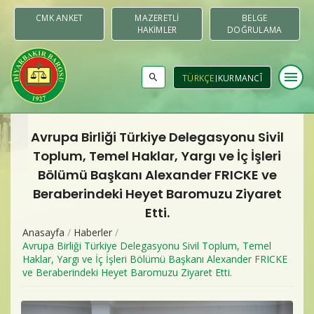
CMK ANKET
MAZERETLI
BELGE
HAKIMLER
DOĞRULAMA
menu
TÜRKÇE
KURMANCÎ
Avrupa Birliği Türkiye Delegasyonu Sivil
Baromuz
Toplum, Temel Haklar, Yargı ve İç İşleri
Bölümü Başkanı Alexander FRICKE ve
Merkezler & Komisyonlar
Beraberindeki Heyet Baromuzu Ziyaret
Etti.
Raporlar
Anasayfa
/
Haberler
/
Avrupa Birliği Türkiye Delegasyonu Sivil Toplum, Temel
Duyurular
Haklar, Yargı ve İç İşleri Bölümü Başkanı Alexander FRICKE
ve Beraberindeki Heyet Baromuzu Ziyaret Etti.
Yayınlar