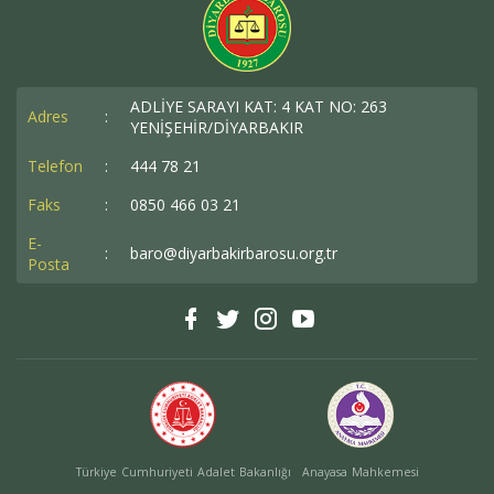
ADLİYE SARAYI KAT: 4 KAT NO: 263
Adres
:
YENİŞEHİR/DİYARBAKIR
Telefon
:
444 78 21
Faks
:
0850 466 03 21
E-
:
baro@diyarbakirbarosu.org.tr
Posta
Türkiye Cumhuriyeti Adalet Bakanlığı
Anayasa Mahkemesi