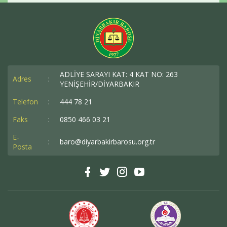
ADLİYE SARAYI KAT: 4 KAT NO: 263
Adres
:
YENİŞEHİR/DİYARBAKIR
Telefon
:
444 78 21
Faks
:
0850 466 03 21
E-
:
baro@diyarbakirbarosu.org.tr
Posta