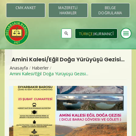
CMK ANKET
MAZERETLI
BELGE
HAKIMLER
DOĞRULAMA
menu
TÜRKÇE
KURMANCÎ
Amini Kalesi/Eğil Doğa Yürüyüşü Gezisi...
Baromuz
Anasayfa
/
Haberler
/
Amini Kalesi/Eğil Doğa Yürüyüşü Gezisi...
Merkezler & Komisyonlar
Raporlar
Duyurular
Yayınlar