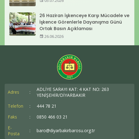
05.07.2026
26 Haziran İşkenceye Karşı Mücadele ve
İşkence Görenlerle Dayanışma Günü
Ortak Basın Açıklaması
26.06.2026
ADLİYE SARAYI KAT: 4 KAT NO: 263
Adres
:
YENİŞEHİR/DİYARBAKIR
Telefon
:
444 78 21
Faks
:
0850 466 03 21
E-
:
baro@diyarbakirbarosu.org.tr
Posta