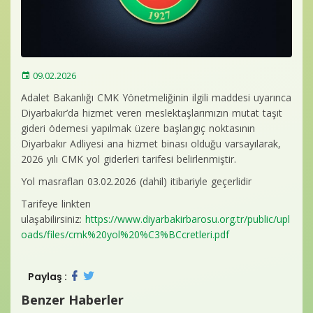
Baro Bültenleri
Diğer
İletişim
09.02.2026
Adalet Bakanlığı CMK Yönetmeliğinin ilgili maddesi uyarınca
Diyarbakır’da hizmet veren meslektaşlarımızın mutat taşıt
gideri ödemesi yapılmak üzere başlangıç noktasının
Diyarbakır Adliyesi ana hizmet binası olduğu varsayılarak,
2026 yılı CMK yol giderleri tarifesi belirlenmiştir.
Yol masrafları 03.02.2026 (dahil) itibariyle geçerlidir
Tarifeye linkten
ulaşabilirsiniz:
https://www.diyarbakirbarosu.org.tr/public/upl
oads/files/cmk%20yol%20%C3%BCcretleri.pdf
Paylaş :
Benzer Haberler