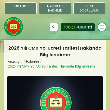
CMK ANKET
MAZERETLI
BELGE
HAKIMLER
DOĞRULAMA
menu
TÜRKÇE
KURMANCÎ
2026 Yılı CMK Yol Ücreti Tarifesi Hakkında
Baromuz
Bilgilendirme
Anasayfa
/
Haberler
/
Merkezler & Komisyonlar
2026 Yılı CMK Yol Ücreti Tarifesi Hakkında Bilgilendirme
Raporlar
Duyurular
Yayınlar