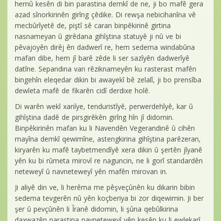
hemû kesên di bin parastina demkî de ne, ji bo mafê gera
azad sînorkirinên girîng çêdike. Di rewşa nebicihanîna vê
mecbûrîyetê de, piştî sê caran binpêkirinê girtina
nasnameyan û girêdana gihîştina statuyê ji nû ve bi
pêvajoyên dirêj ên dadwerî re, hem sedema windabûna
mafan dibe, hem jî barê zêde li ser sazîyên dadwerîyê
datîne. Sepandina van rêziknameyên ku rasterast mafên
bingehîn eleqedar dikin bi awayekî bê zelalî, ji bo prensîba
dewleta mafê de fikarên cidî derdixe holê.
Di warên wekî xanîye, tenduristîyê, perwerdehîyê, kar û
gihîştina dadê de pirsgirêkên girîng hîn jî didomin.
Binpêkirinên mafan ku li Navendên Vegerandinê û cihên
mayîna demkî qewimîne, astengkirina gihîştina parêzeran,
kiryarên ku mafê taybetmendîyê xera dikin û şertên jîyanê
yên ku bi rûmeta mirovî re naguncin, ne li gorî standardên
neteweyî û navneteweyî yên mafên mirovan in.
Ji aliyê din ve, li herêma me pêşveçûnên ku dikarin bibin
sedema tevgerên nû yên koçberiya bi zor diqewimin. Ji ber
şer û pevçûnên li Îranê didomin, li şûna qebûlkirina
daxwazên parastina navneteweyî yên kesên ku li ewlekarî