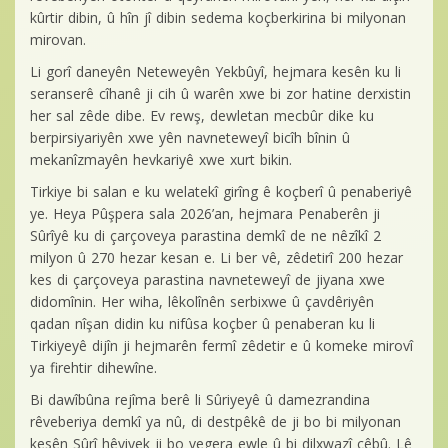
kûrtir dibin, û hîn jî dibin sedema koçberkirina bi milyonan
mirovan.
Li gorî daneyên Neteweyên Yekbûyî, hejmara kesên ku li
seranserê cîhanê ji cih û warên xwe bi zor hatine derxistin
her sal zêde dibe. Ev rewş, dewletan mecbûr dike ku
berpirsiyariyên xwe yên navneteweyî bicîh bînin û
mekanîzmayên hevkariyê xwe xurt bikin.
Tirkiye bi salan e ku welatekî girîng ê koçberî û penaberiyê
ye. Heya Pûşpera sala 2026’an, hejmara Penaberên ji
Sûrîyê ku di çarçoveya parastina demkî de ne nêzîkî 2
milyon û 270 hezar kesan e. Li ber vê, zêdetirî 200 hezar
kes di çarçoveya parastina navneteweyî de jiyana xwe
didomînin. Her wiha, lêkolînên serbixwe û çavdêriyên
qadan nîşan didin ku nifûsa koçber û penaberan ku li
Tirkiyeyê dijîn ji hejmarên fermî zêdetir e û komeke mirovî
ya firehtir dihewîne.
Bi dawîbûna rejîma berê li Sûriyeyê û damezrandina
rêveberiya demkî ya nû, di destpêkê de ji bo bi milyonan
kesên Sûrî hêviyek ji bo vegera ewle û bi dilxwazî çêbû. Lê