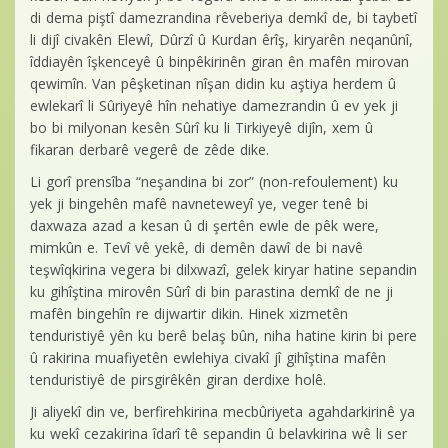
di dema piştî damezrandina rêveberiya demkî de, bi taybetî
li dijî civakên Elewî, Dûrzî û Kurdan êrîş, kiryarên neqanûnî,
îddiayên îşkenceyê û binpêkirinên giran ên mafên mirovan
qewimîn. Van pêşketinan nîşan didin ku aştiya herdem û
ewlekarî li Sûriyeyê hîn nehatiye damezrandin û ev yek ji
bo bi milyonan kesên Sûrî ku li Tirkiyeyê dijîn, xem û
fikaran derbarê vegerê de zêde dike.
Li gorî prensîba “neşandina bi zor” (non-refoulement) ku
yek ji bingehên mafê navneteweyî ye, veger tenê bi
daxwaza azad a kesan û di şertên ewle de pêk were,
mimkûn e. Tevî vê yekê, di demên dawî de bi navê
teşwîqkirina vegera bi dilxwazî, gelek kiryar hatine sepandin
ku gihîştina mirovên Sûrî di bin parastina demkî de ne ji
mafên bingehîn re dijwartir dikin. Hinek xizmetên
tenduristiyê yên ku berê belaş bûn, niha hatine kirin bi pere
û rakirina muafiyetên ewlehiya civakî jî gihîştina mafên
tenduristiyê de pirsgirêkên giran derdixe holê.
Ji aliyekî din ve, berfirehkirina mecbûriyeta agahdarkirinê ya
ku wekî cezakirina îdarî tê sepandin û belavkirina wê li ser