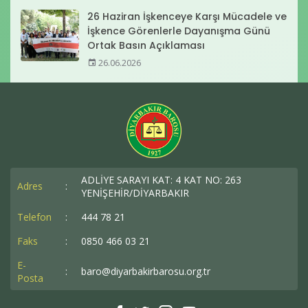
26 Haziran İşkenceye Karşı Mücadele ve
İşkence Görenlerle Dayanışma Günü
Ortak Basın Açıklaması
26.06.2026
ADLİYE SARAYI KAT: 4 KAT NO: 263
Adres
:
YENİŞEHİR/DİYARBAKIR
Telefon
:
444 78 21
Faks
:
0850 466 03 21
E-
:
baro@diyarbakirbarosu.org.tr
Posta