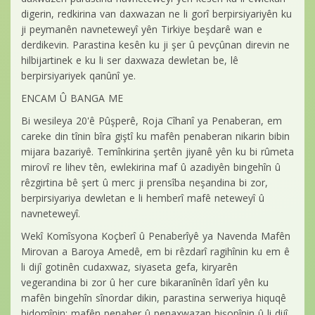
digerin, redkirina van daxwazan ne li gorî berpirsiyariyên ku
ji peymanên navneteweyî yên Tirkiye beşdarê wan e
derdikevin. Parastina kesên ku ji şer û pevçûnan direvin ne
hilbijartinek e ku li ser daxwaza dewletan be, lê
berpirsiyariyek qanûnî ye.
ENCAM Û BANGA ME
Bi wesileya 20'ê Pûşperê, Roja Cîhanî ya Penaberan, em
careke din tînin bîra giştî ku mafên penaberan nikarin bibin
mijara bazariyê. Temînkirina şertên jiyanê yên ku bi rûmeta
mirovî re lihev tên, ewlekirina maf û azadiyên bingehîn û
rêzgirtina bê şert û merc ji prensîba neşandina bi zor,
berpirsiyariya dewletan e li hemberî mafê neteweyî û
navneteweyî.
Wekî Komîsyona Koçberî û Penaberîyê ya Navenda Mafên
Mirovan a Baroya Amedê, em bi rêzdarî ragihînin ku em ê
li dijî gotinên cudaxwaz, siyaseta gefa, kiryarên
vegerandina bi zor û her cure bikaranînên îdarî yên ku
mafên bingehîn sînordar dikin, parastina serweriya hiquqê
bidomînin; mafên penaber û penaxwazan bişopînin û li dijî