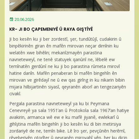
Baro Bültenleri
Diğer
20.06.2026
KR- JI BO ÇAPEMENIYÊ Û RAYA GIŞTÎYÊ
İletişim
Ji bo kesên ku ji ber zordestî, şer, tundûtûjî, cudakirin û
binpêkirinên giran ên mafên mirovan neçar dimînin ku
welatên xwe bihêlin; mekanîzmayên parastina
navneteweyî, ne tenê statuyek qanûnî ne, lêbelê ew
temînatên gerdûnî ne ku ji bo parastina rûmeta mirovî
hatine danîn. Mafên penaberan bi mafên bingehîn ên
mirovan ve girêdayî ne û ew qas girîng in ku nikarin bibin
mijara hilbijartinên siyasî, qeyranên aborî an tengezariyên
civakî.
Pergala parastina navneteweyî ya ku bi Peymana
Cenevreyê ya sala 1951’an û Protokola sala 1967’an hatiye
avakirin, armanca wê ew e ku mafê jiyanê, ewlekarî û
gihîştina mafên bingehîn ji bo kesên ku di bin metirsiya
zordariyê de ne, temîn bike. Lê îro şer, pevçûnên herêmî,
rêveberiyên otorîter û qeyranên mirovahî yên, her ku diçin