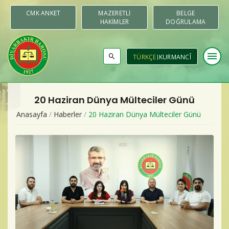
CMK ANKET
MAZERETLI
BELGE
HAKIMLER
DOĞRULAMA
menu
TÜRKÇE
KURMANCÎ
20 Haziran Dünya Mülteciler Günü
Baromuz
Anasayfa
/
Haberler
/
20 Haziran Dünya Mülteciler Günü
Merkezler & Komisyonlar
Raporlar
Duyurular
Yayınlar