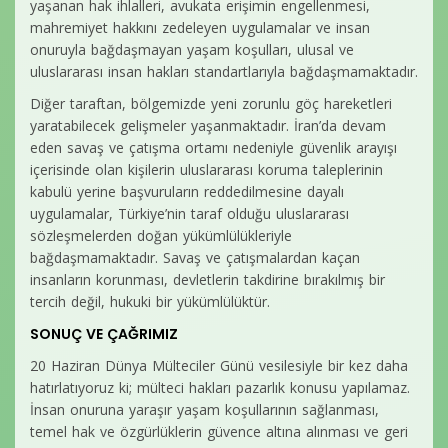
yaşanan hak ihlalleri, avukata erişimin engellenmesi,
mahremiyet hakkını zedeleyen uygulamalar ve insan
onuruyla bağdaşmayan yaşam koşulları, ulusal ve
uluslararası insan hakları standartlarıyla bağdaşmamaktadır.
Diğer taraftan, bölgemizde yeni zorunlu göç hareketleri
yaratabilecek gelişmeler yaşanmaktadır. İran’da devam
eden savaş ve çatışma ortamı nedeniyle güvenlik arayışı
içerisinde olan kişilerin uluslararası koruma taleplerinin
kabulü yerine başvuruların reddedilmesine dayalı
uygulamalar, Türkiye’nin taraf olduğu uluslararası
sözleşmelerden doğan yükümlülükleriyle
bağdaşmamaktadır. Savaş ve çatışmalardan kaçan
insanların korunması, devletlerin takdirine bırakılmış bir
tercih değil, hukuki bir yükümlülüktür.
SONUÇ VE ÇAĞRIMIZ
20 Haziran Dünya Mülteciler Günü vesilesiyle bir kez daha
hatırlatıyoruz ki; mülteci hakları pazarlık konusu yapılamaz.
İnsan onuruna yaraşır yaşam koşullarının sağlanması,
temel hak ve özgürlüklerin güvence altına alınması ve geri