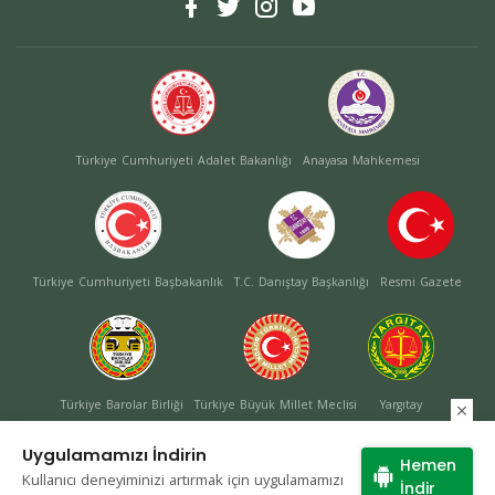
Türkiye Cumhuriyeti Adalet Bakanlığı
Anayasa Mahkemesi
Türkiye Cumhuriyeti Başbakanlık
T.C. Danıştay Başkanlığı
Resmi Gazete
Türkiye Barolar Birliği
Türkiye Büyük Millet Meclisi
Yargıtay
Uygulamamızı İndirin
Hemen
Kullanıcı deneyiminizi artırmak için uygulamamızı
Site Haritası
İndir