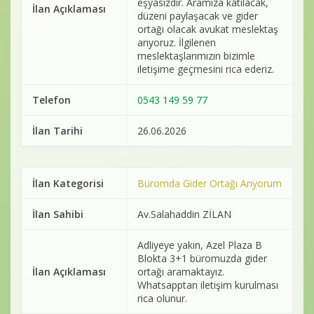
eşyasızdır. Aramıza katılacak,
İlan Açıklaması
düzeni paylaşacak ve gider
ortağı olacak avukat meslektaş
arıyoruz. İlgilenen
meslektaşlarımızın bizimle
iletişime geçmesini rica ederiz.
Telefon
0543 149 59 77
İlan Tarihi
26.06.2026
İlan Kategorisi
Büromda Gider Ortağı Arıyorum
İlan Sahibi
Av.Salahaddin ZİLAN
Adliyeye yakın, Azel Plaza B
Blokta 3+1 büromuzda gider
İlan Açıklaması
ortağı aramaktayız.
Whatsapptan iletişim kurulması
rica olunur.