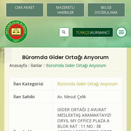
CMK ANKET
MAZERETLI
BELGE
HAKIMLER
DOĞRULAMA
menu
TÜRKÇE
KURMANCÎ
Büromda Gider Ortağı Arıyorum
Baromuz
Anasayfa
/
İlanlar
/
Büromda Gider Ortağı Arıyorum
Merkezler & Komisyonlar
İlan Kategorisi
Büromda Gider Ortağı Arıyorum
Raporlar
İlan Sahibi
Av. Mesut Çelik
Duyurular
GİDER ORTAĞI 2 AVUKAT
MESLEKTAŞ ARAMAKTAYIZ!
Yayınlar
ORYIL MY OFFİCE PLAZA A
BLOK KAT : 11 NO : 38