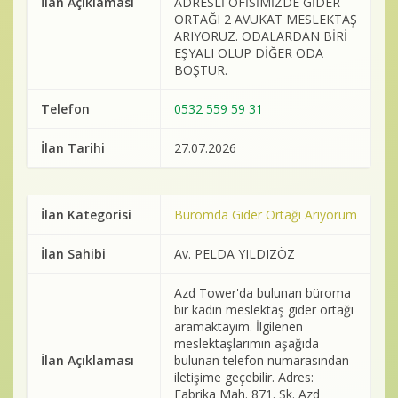
İlan Açıklaması
ADRESLİ OFİSİMİZDE GİDER
Baro Bültenleri
ORTAĞI 2 AVUKAT MESLEKTAŞ
ARIYORUZ. ODALARDAN BİRİ
Diğer
EŞYALI OLUP DİĞER ODA
BOŞTUR.
İletişim
Telefon
0532 559 59 31
İlan Tarihi
27.07.2026
İlan Kategorisi
Büromda Gider Ortağı Arıyorum
İlan Sahibi
Av. PELDA YILDIZÖZ
Azd Tower'da bulunan büroma
bir kadın meslektaş gider ortağı
aramaktayım. İlgilenen
meslektaşlarımın aşağıda
İlan Açıklaması
bulunan telefon numarasından
iletişime geçebilir. Adres:
Fabrika Mah. 871. Sk. Azd