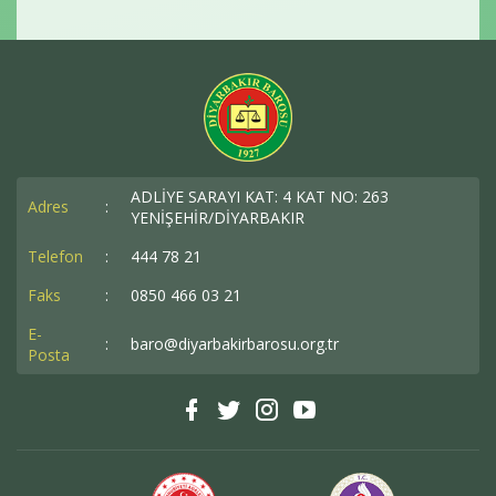
ADLİYE SARAYI KAT: 4 KAT NO: 263
Adres
:
YENİŞEHİR/DİYARBAKIR
Telefon
:
444 78 21
Faks
:
0850 466 03 21
E-
:
baro@diyarbakirbarosu.org.tr
Posta