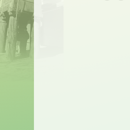
Mülteci Hakları 
Kürtçe Dil Komis