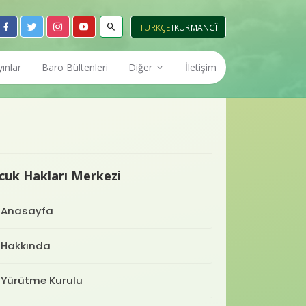
TÜRKÇE
KURMANCÎ
yınlar
Baro Bültenleri
Diğer
İletişim
Haberler
İlanlar
zi
Avukat Hakları Merkezi
Eğitimler
cuk Hakları Merkezi
Basın Açıklamaları
erkezi
Çocuk Hakları Merkezi
Anasayfa
Foto Galeri
erkezi
İnsan Hakları Merkezi
Hakkında
Video Galeri
nışma ve
Staj Eğitim Merkezi
Yürütme Kurulu
i